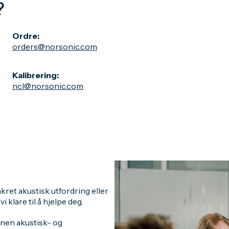
?
Ordre:
orders@norsonic.com
Kalibrering:
ncl@norsonic.com
kret akustisk utfordring eller
klare til å hjelpe deg.
nnen akustisk- og