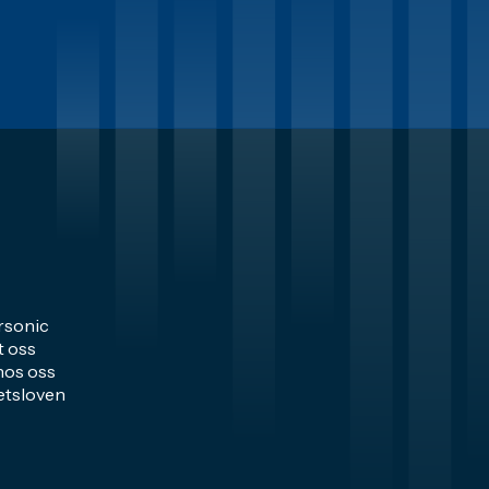
sonic
t oss
hos oss
tsloven