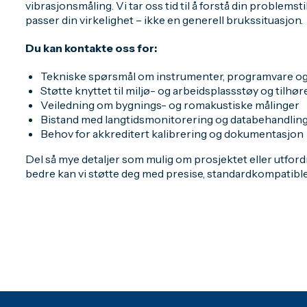
vibrasjonsmåling. Vi tar oss tid til å forstå din problemstil
passer din virkelighet – ikke en generell brukssituasjon.
Du kan kontakte oss for:
Tekniske spørsmål om instrumenter, programvare o
Støtte knyttet til miljø- og arbeidsplassstøy og tilhø
Veiledning om bygnings- og romakustiske målinger
Bistand med langtidsmonitorering og databehandlin
Behov for akkreditert kalibrering og dokumentasjon
Del så mye detaljer som mulig om prosjektet eller utfordr
bedre kan vi støtte deg med presise, standardkompatible