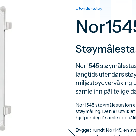
Utendørsstøy
Nor154
Støymålesta
Nor1545 støymålestasj
langtids utendørs støy
miljøstøyovervåking og
samle inn pålitelige 
Nor1545 støymålestasjon er
støymåling. Den er utviklet
hjelper deg å samle inn pål
Bygget rundt Nor145, en av