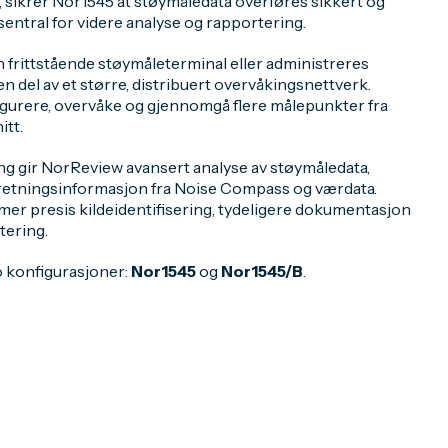
sikrer Nor1545 at støymåledata overføres sikkert og
tssentral for videre analyse og rapportering.
frittstående støymåleterminal eller administreres
n del av et større, distribuert overvåkingsnettverk.
figurere, overvåke og gjennomgå flere målepunkter fra
tt.
ing gir NorReview avansert analyse av støymåledata,
 retningsinformasjon fra Noise Compass og værdata.
r presis kildeidentifisering, tydeligere dokumentasjon
tering.
o konfigurasjoner:
Nor1545
og
Nor1545/B
.