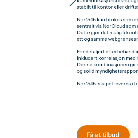
kommunikasjonsteknologi, 
stabilt til kontor eller drif
Nor1545 kan brukes som en 
sentralt via NorCloud som e
Dette gjør det mulig å kon
ett og samme webgrensesni
For detaljert etterbehandl
inkludert korrelasjon med
Denne kombinasjonen gir me
og solid myndighetsrappor
Nor1545-skapet leveres i t
Få et tilbud