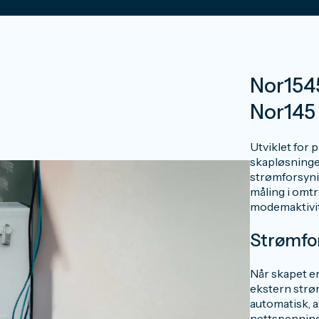
Nor1545
Nor145 
Utviklet for 
skapløsningen
strømforsynin
måling i omt
modemaktivit
Strømfor
Når skapet er
ekstern strøm
automatisk, 
nettspenning