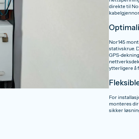
direkte til 
kabelgjennom
Optimali
Nor145 monte
stativskrue.
GPS‑dekning.
nettverksdekn
ytterligere å
Fleksibl
For installas
monteres dire
sikker løsnin