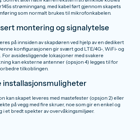
Nor145s strøminngang, med kabel ført gjennom skapets
føring som normalt brukes til mikrofonkabelen.
sert montering og signalytelse
res på innsiden av skapdøren ved hjelp av en dedikert
 Denne konfigurasjonen gir svært god LTE/4G‑, WiFi‑ og
 For avsidesliggende lokasjoner med svakere
ing kan eksterne antenner (opsjon 4) legges til for
 forbedre tilkoblingen.
e installasjonsmuligheter
jon kan skapet leveres med mastefester (opsjon 2) eller
kte på vegg med fire skruer, noe som gir en enkel og
g i et bredt spekter av overvåkingsmiljøer.