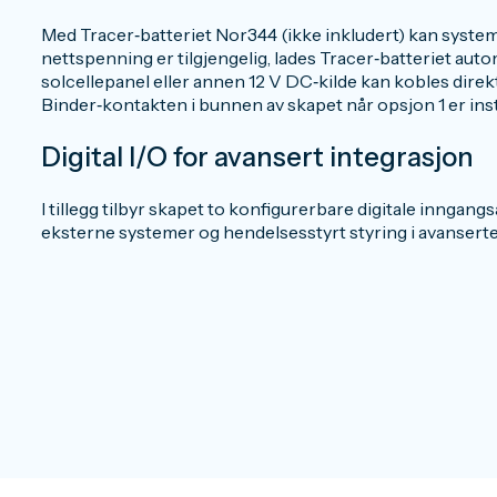
Med Tracer‑batteriet Nor344 (ikke inkludert) kan system
nettspenning er tilgjengelig, lades Tracer‑batteriet auto
solcellepanel eller annen 12 V DC‑kilde kan kobles direk
Binder‑kontakten i bunnen av skapet når opsjon 1 er instal
Digital I/O for avansert integrasjon
I tillegg tilbyr skapet to konfigurerbare digitale inngan
eksterne systemer og hendelsesstyrt styring i avansert