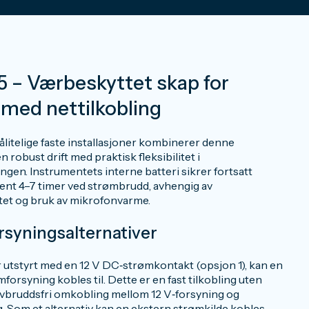
 – Værbeskyttet skap for
med nettilkobling
pålitelige faste installasjoner kombinerer denne
 robust drift med praktisk fleksibilitet i
gen. Instrumentets interne batteri sikrer fortsatt
rent 4–7 timer ved strømbrudd, avhengig av
et og bruk av mikrofonvarme.
syningsalternativer
 utstyrt med en 12 V DC‑strømkontakt (opsjon 1), kan en
forsyning kobles til. Dette er en fast tilkobling uten
avbruddsfri omkobling mellom 12 V‑forsyning og
. Som et alternativ kan en ekstern strømkilde kobles