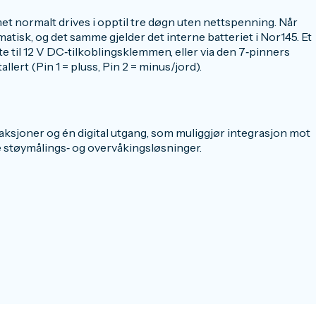
et normalt drives i opptil tre døgn uten nettspenning. Når
matisk, og det samme gjelder det interne batteriet i Nor145. Et
te til 12 V DC‑tilkoblingsklemmen, eller via den 7‑pinners
lert (Pin 1 = pluss, Pin 2 = minus/jord).
gsaksjoner og én digital utgang, som muliggjør integrasjon mot
e støymålings‑ og overvåkingsløsninger.