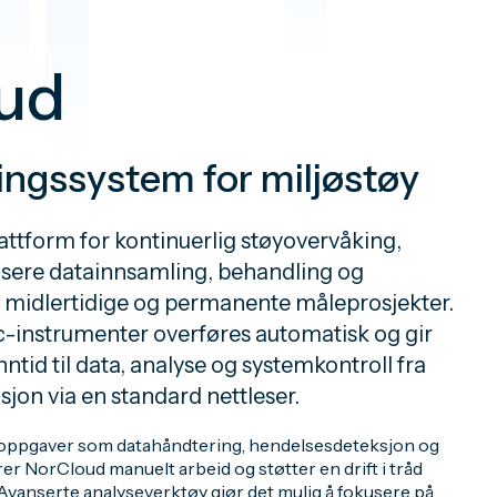
ud
ngssystem for miljøstøy
attform for kontinuerlig støyovervåking,
tisere datainnsamling, behandling og
e midlertidige og permanente måleprosjekter.
c-instrumenter overføres automatisk og gir
nntid til data, analyse og systemkontroll fra
sjon via en standard nettleser.
oppgaver som datahåndtering, hendelsesdeteksjon og
r NorCloud manuelt arbeid og støtter en drift i tråd
Avanserte analyseverktøy gjør det mulig å fokusere på