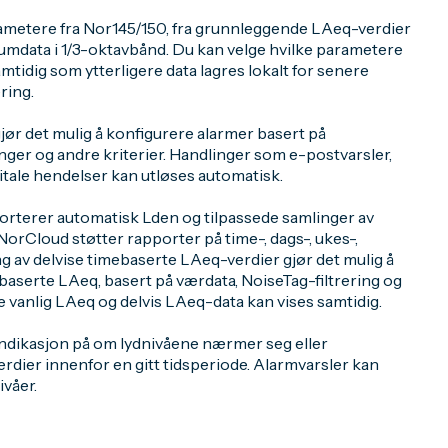
ametere fra Nor145/150, fra grunnleggende LAeq-verdier
umdata i 1/3-oktavbånd. Du kan velge hvilke parametere
amtidig som ytterligere data lagres lokalt for senere
ring.
ør det mulig å konfigurere alarmer basert på
er og andre kriterier. Handlinger som e-postvarsler,
gitale hendelser kan utløses automatisk.
rterer automatisk Lden og tilpassede samlinger av
NorCloud støtter rapporter på time-, dags-, ukes-,
 av delvise timebaserte LAeq-verdier gjør det mulig å
ebaserte LAeq, basert på værdata, NoiseTag-filtrering og
 vanlig LAeq og delvis LAeq-data kan vises samtidig.
indikasjon på om lydnivåene nærmer seg eller
rdier innenfor en gitt tidsperiode. Alarmvarsler kan
ivåer.