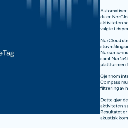
Automatiser s
du er. NorCl
aktiviteten 
valgte tidspe
NorCloud stø
støymålingsin
Norsonic-ins
samt Nor1545 
plattformen f
Gjennom inte
Compass muli
filtrering av
Dette gjør de
aktiviteten, s
Resultatet er
akustisk kom