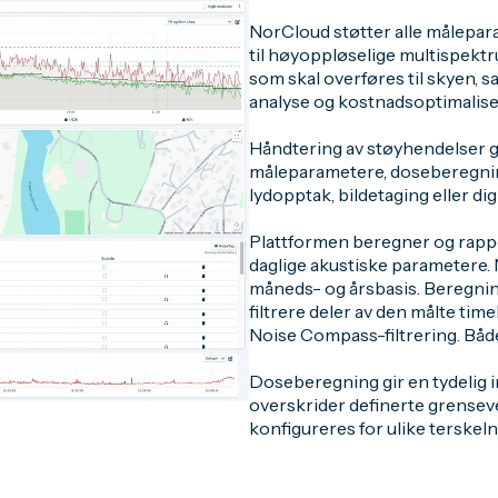
NorCloud støtter alle målepar
til høyoppløselige multispektr
som skal overføres til skyen, s
analyse og kostnadsoptimalise
Håndtering av støyhendelser gj
måleparametere, doseberegning
lydopptak, bildetaging eller di
Plattformen beregner og rappo
daglige akustiske parametere. 
måneds- og årsbasis. Beregning
filtrere deler av den målte tim
Noise Compass-filtrering. Både
Doseberegning gir en tydelig 
overskrider definerte grenseve
konfigureres for ulike terskeln