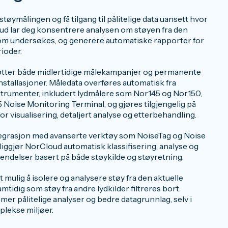
tøymålingen og få tilgang til pålitelige data uansett hvor
oud lar deg konsentrere analysen om støyen fra den
som undersøkes, og generere automatiske rapporter for
rioder.
tter både midlertidige målekampanjer og permanente
stallasjoner. Måledata overføres automatisk fra
trumenter, inkludert lydmålere som Nor145 og Nor150,
Noise Monitoring Terminal, og gjøres tilgjengelig på
or visualisering, detaljert analyse og etterbehandling.
grasjon med avanserte verktøy som NoiseTag og Noise
ggjør NorCloud automatisk klassifisering, analyse og
 hendelser basert på både støykilde og støyretning.
t mulig å isolere og analysere støy fra den aktuelle
amtidig som støy fra andre lydkilder filtreres bort.
 mer pålitelige analyser og bedre datagrunnlag, selv i
plekse miljøer.