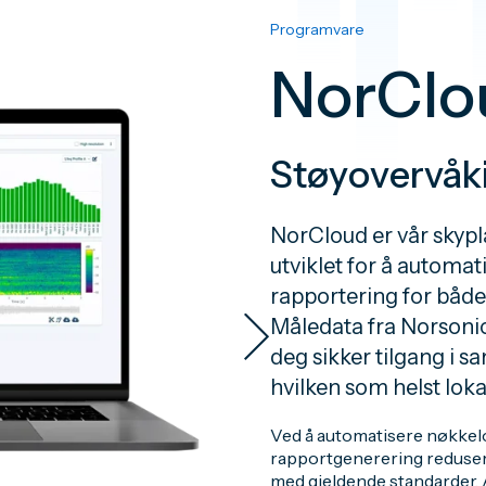
Programvare
NorClo
Støyovervåki
NorCloud er vår skypl
utviklet for å automa
rapportering for båd
Måledata fra Norsoni
deg sikker tilgang i sa
hvilken som helst loka
Ved å automatisere nøkkel
rapportgenerering redusere
med gjeldende standarder. 