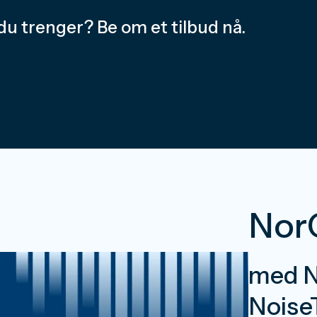
du trenger? Be om et tilbud nå.
Nor
med N
Noise