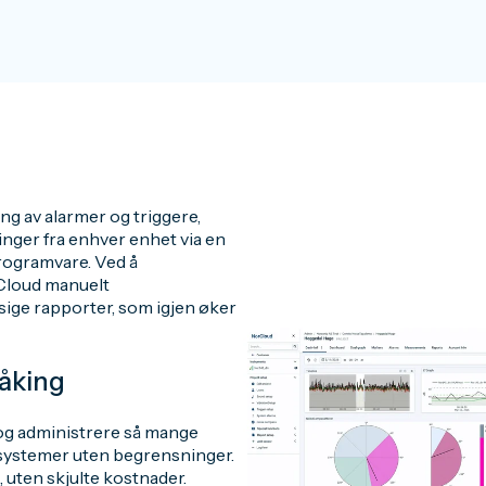
ing av alarmer og triggere,
linger fra enhver enhet via en
programvare. Ved å
Cloud manuelt
ige rapporter, som igjen øker
åking
 og administrere så mange
ssystemer uten begrensninger.
 uten skjulte kostnader.