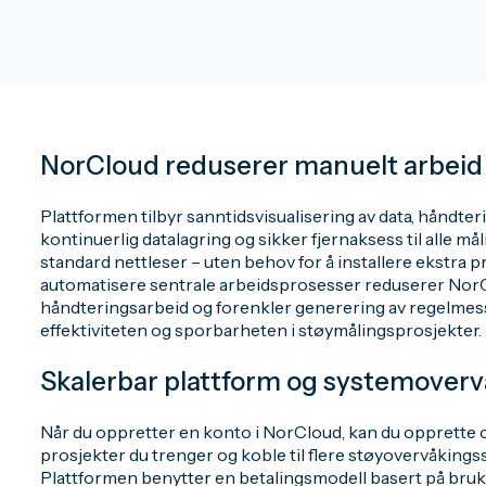
NorCloud reduserer manuelt arbeid
Plattformen tilbyr sanntidsvisualisering av data, håndter
kontinuerlig datalagring og sikker fjernaksess til alle må
standard nettleser – uten behov for å installere ekstra 
automatisere sentrale arbeidsprosesser reduserer Nor
håndteringsarbeid og forenkler generering av regelmess
effektiviteten og sporbarheten i støymålingsprosjekter.
Skalerbar plattform og systemoverv
Når du oppretter en konto i NorCloud, kan du opprette
prosjekter du trenger og koble til flere støyovervåking
Plattformen benytter en betalingsmodell basert på bruk,