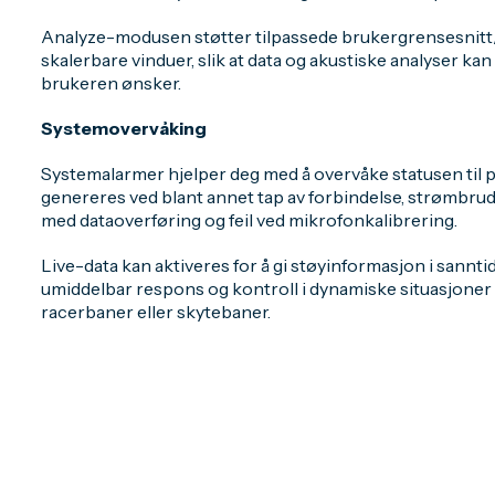
Analyze-modusen støtter tilpassede brukergrensesnitt/
skalerbare vinduer, slik at data og akustiske analyser k
brukeren ønsker.
Systemovervåking
Systemalarmer hjelper deg med å overvåke statusen til p
genereres ved blant annet tap av forbindelse, strømbrudd
med dataoverføring og feil ved mikrofonkalibrering.
Live-data kan aktiveres for å gi støyinformasjon i sannt
umiddelbar respons og kontroll i dynamiske situasjoner
racerbaner eller skytebaner.