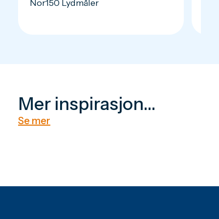
Nor150 Lydmåler
Nor
Mer inspirasjon...
Se mer