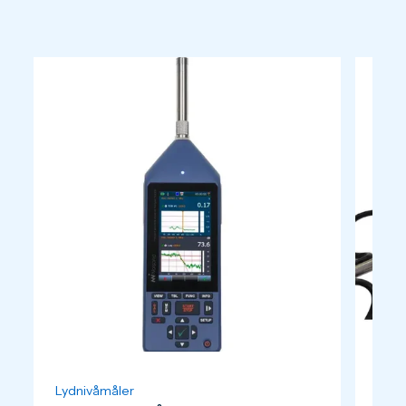
Lydnivåmåler
Kali