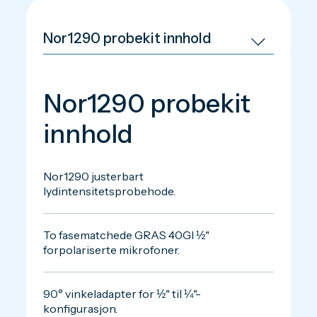
Nor1290 probekit
innhold
Nor1290 justerbart
lydintensitetsprobehode.
To fasematchede GRAS 40GI ½"
forpolariserte mikrofoner.
90° vinkeladapter for ½" til ¼"-
konfigurasjon.