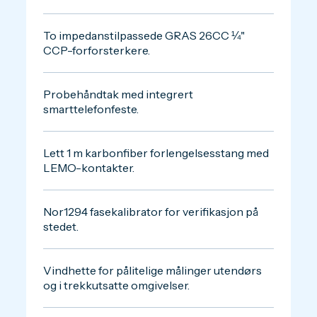
To impedanstilpassede GRAS 26CC ¼"
CCP-forforsterkere.
Probehåndtak med integrert
smarttelefonfeste.
Lett 1 m karbonfiber forlengelsesstang med
LEMO-kontakter.
Nor1294 fasekalibrator for verifikasjon på
stedet.
Vindhette for pålitelige målinger utendørs
og i trekkutsatte omgivelser.