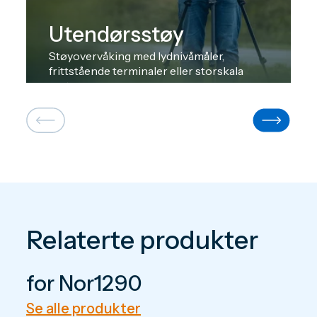
Utendørsstøy
Støyovervåking med lydnivåmåler,
frittstående terminaler eller storskala
systemer.
Relaterte produkter
for Nor1290
Se alle produkter