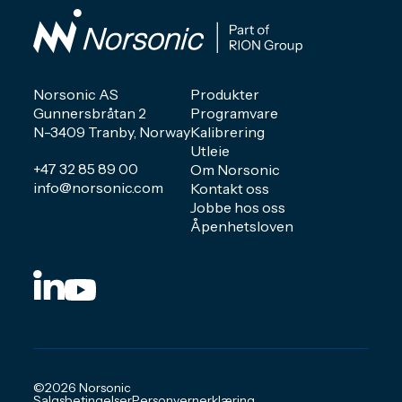
Norsonic AS
Produkter
Gunnersbråtan 2
Programvare
N-3409 Tranby, Norway
Kalibrering
Utleie
+47 32 85 89 00
Om Norsonic
info@norsonic.com
Kontakt oss
Jobbe hos oss
Åpenhetsloven
©2026 Norsonic
Salgsbetingelser
Personvernerklæring