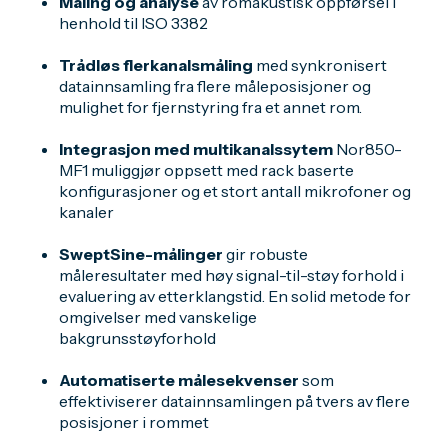
Måling og analyse
av romakustisk oppførsel i
henhold til ISO 3382
Trådløs flerkanalsmåling
med synkronisert
datainnsamling fra flere måleposisjoner og
mulighet for fjernstyring fra et annet rom.
Integrasjon med multikanalssytem
Nor850-
MF1 muliggjør oppsett med rack baserte
konfigurasjoner og et stort antall mikrofoner og
kanaler
SweptSine-målinger
gir robuste
måleresultater med høy signal-til-støy forhold i
evaluering av etterklangstid. En solid metode for
omgivelser med vanskelige
bakgrunsstøyforhold
Automatiserte målesekvenser
som
effektiviserer datainnsamlingen på tvers av flere
posisjoner i rommet