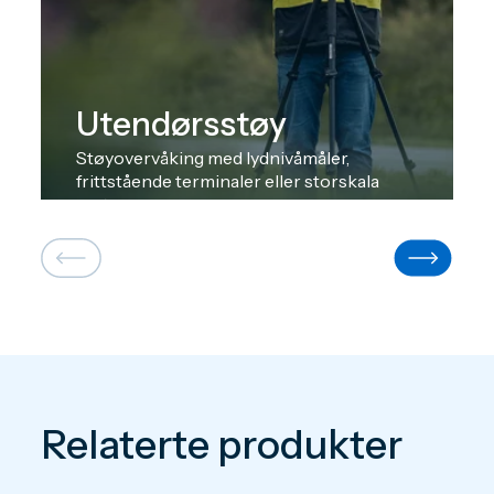
Utendørsstøy
Støyovervåking med lydnivåmåler,
frittstående terminaler eller storskala
systemer.
Relaterte produkter