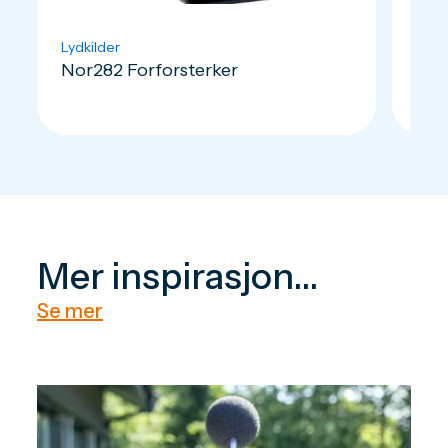
Lydkilder
Lydk
Nor282 Forforsterker
Nor
Mer inspirasjon...
Se mer