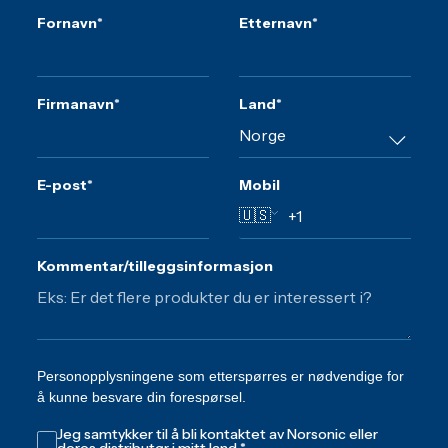
Fornavn
*
Etternavn
*
Firmanavn
*
Land
*
E-post
*
Mobil
🇺🇸
Kommentar/tilleggsinformasjon
Personopplysningene som etterspørres er nødvendige for
å kunne besvare din forespørsel.
Jeg samtykker til å bli kontaktet av Norsonic eller
deres distributør i mitt land.
*