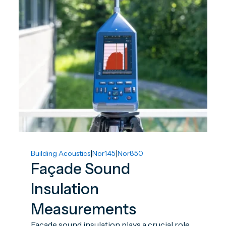
|
|
Building Acoustics
Nor145
Nor850
Façade Sound
Insulation
Measurements
Façade sound insulation plays a crucial role