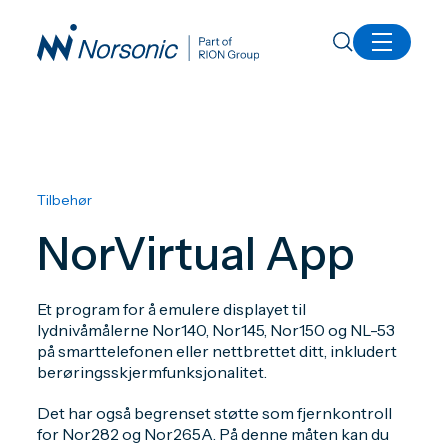
Alle produkter
NorVirtual App
Tilbehør
NorVirtual App
Et program for å emulere displayet til
lydnivåmålerne Nor140, Nor145, Nor150 og NL-53
på smarttelefonen eller nettbrettet ditt, inkludert
berøringsskjermfunksjonalitet.
Det har også begrenset støtte som fjernkontroll
for Nor282 og Nor265A. På denne måten kan du