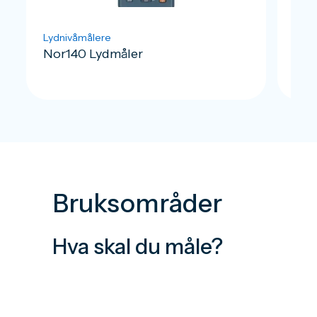
Lydnivåmålere
Lydn
Nor140 Lydmåler
Nor
Bruksområder
Hva skal du måle?