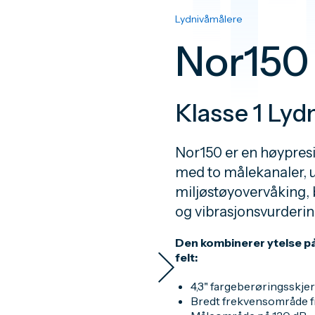
Lydnivåmålere
Nor150
Klasse 1 Lyd
Nor150 er en høypresis
med to målekanaler, u
miljøstøyovervåking, 
og vibrasjonsvurderin
Den kombinerer ytelse på
felt:
4,3" fargeberøringsskje
Bredt frekvensområde fra