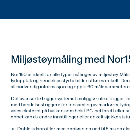
Miljøstøymåling med Nor
Nor150 er ideell for alle typer målinger av miljøstøy. Må
lydopptak og hendelsesstyrte bilder utføres enkelt. Den 
all nødvendig informasjon, og opptil 60 måleparametere 
Det avanserte triggersystemet muliggjør ulike trigger-niv
med hendelsestriggere for innsamling av markører, lydop
vises eksternt på hvilken som helst PC, nettbrett eller 
enhet kan du endre innstillinger eller enkelt sjekke stat
Doble tidsprofiler med oppløsning ned til 5 ms og ek