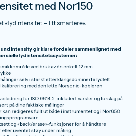
tensitet med Nor150
et «lydintensitet – litt smartere».
und Intensity gir klare fordeler sammenlignet med
rsielle lydintensitetssystemer:
amikkområde ved bruk av én enkelt 12 mm
tykke
 målinger selv i sterkt etterklangsdominerte lydfelt
l kalibrering med den lette Norsonic-kobleren
eiledning for ISO 9614‑2, inkludert varsler og forslag på
ert på dine faktiske målinger
 kan redigeres fullt ut både i instrumentet og i Nor850
ringsprogramvare
tsett og «back/erase»-funksjoner for å håndtere
 eller uventet støy under måling