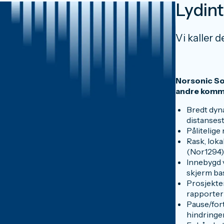
Lydin
Vi kaller d
Norsonic So
andre komme
Bredt dyn
distanses
Pålitelige
Rask, loka
(Nor1294)
Innebygd v
skjerm bas
Prosjekter
rapporte
Pause/for
hindringer