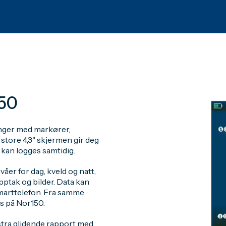
150
linger med markører,
store 4,3" skjermen gir deg
kan logges samtidig.
åer for dag, kveld og natt,
ptak og bilder. Data kan
smarttelefon. Fra samme
us på Nor150.
stra glidende rapport med