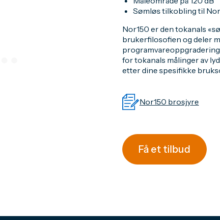
Måleområde på 120 dB
Sømløs tilkobling til 
Nor150 er den tokanals «s
brukerfilosofien og deler
programvareoppgraderinger 
for tokanals målinger av ly
etter dine spesifikke bruk
Nor150 brosjyre
Få et tilbud