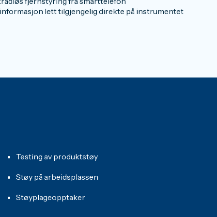
rådløs fjernstyring fra smarttelefon
informasjon lett tilgjengelig direkte på instrumentet
Testing av produktstøy
Støy på arbeidsplassen
Støyplageopptaker