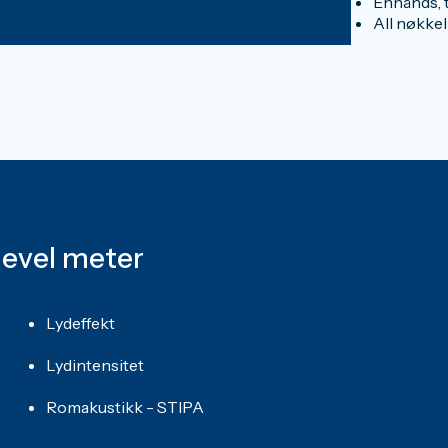
Enhånds, t
All nøkkel
level meter
Lydeffekt
Lydintensitet
Romakustikk - STIPA