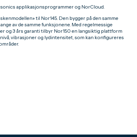
Norsonics applikasjonsprogrammer og NorCloud.
øskenmodellen» til Nor145. Den bygger på den samme
 mange av de samme funksjonene. Med regelmessige
og 3 års garanti tilbyr Nor150 en langsiktig plattform
dnivå, vibrasjoner og lydintensitet, som kan konfigureres
sområder.