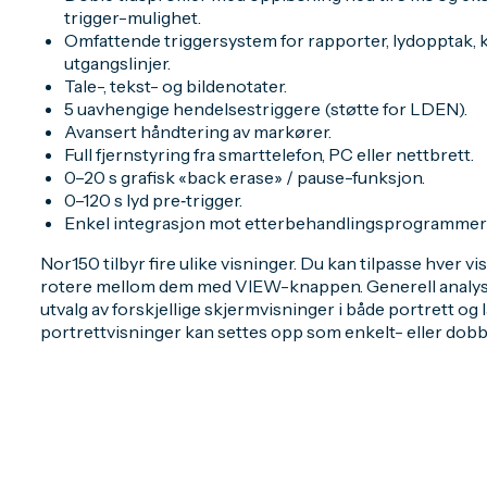
trigger-mulighet.
Omfattende triggersystem for rapporter, lydopptak, k
utgangslinjer.
Tale-, tekst- og bildenotater.
5 uavhengige hendelsestriggere (støtte for LDEN).
Avansert håndtering av markører.
Full fjernstyring fra smarttelefon, PC eller nettbrett.
0–20 s grafisk «back erase» / pause-funksjon.
0–120 s lyd pre‑trigger.
Enkel integrasjon mot etterbehandlingsprogrammer 
Nor150 tilbyr fire ulike visninger. Du kan tilpasse hver vi
rotere mellom dem med VIEW-knappen. Generell analysa
utvalg av forskjellige skjermvisninger i både portrett og 
portrettvisninger kan settes opp som enkelt- eller dobbe