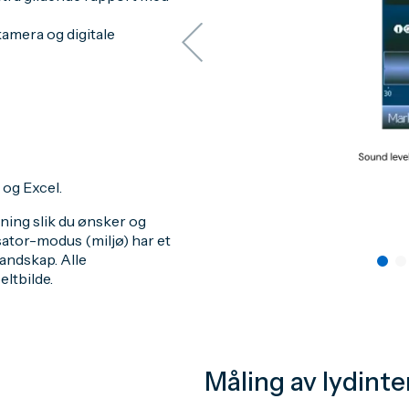
amera og digitale
og Excel.
sning slik du ønsker og
tor-modus (miljø) har et
landskap. Alle
ltbilde.
Måling av lydint