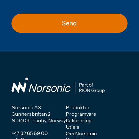
Send
Norsonic AS
Produkter
Gunnersbråtan 2
Programvare
N-3409 Tranby, Norway
Kalibrering
Utleie
+47 32 85 89 00
Om Norsonic