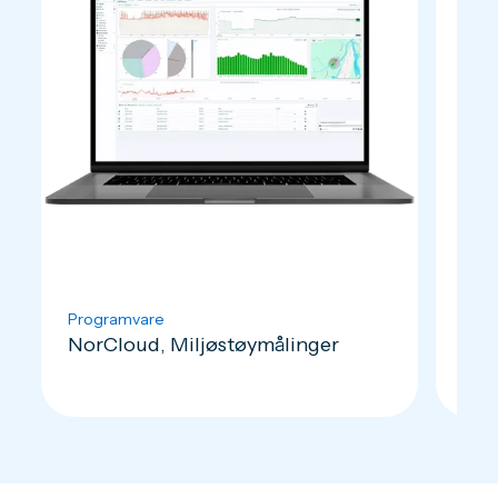
Programvare
Lydk
NorCloud, Miljøstøymålinger
Nor