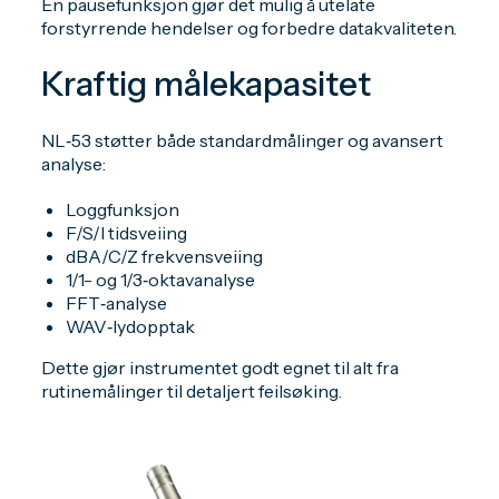
En pausefunksjon gjør det mulig å utelate
forstyrrende hendelser og forbedre datakvaliteten.
Kraftig målekapasitet
NL‑53 støtter både standardmålinger og avansert
analyse:
Loggfunksjon
F/S/I tidsveiing
dBA/C/Z frekvensveiing
1/1- og 1/3‑oktavanalyse
FFT‑analyse
WAV‑lydopptak
Dette gjør instrumentet godt egnet til alt fra
rutinemålinger til detaljert feilsøking.