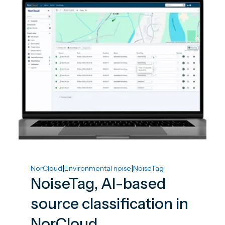
|
|
NorCloud
Environmental noise
NoiseTag
NoiseTag, AI-based
source classification in
NorCloud