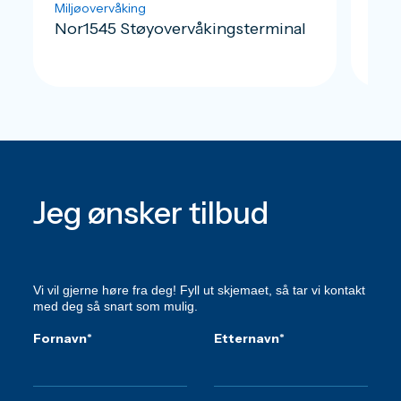
Miljøovervåking
Uten
Nor1545 Støyovervåkingsterminal
Nor
Jeg ønsker tilbud
Vi vil gjerne høre fra deg! Fyll ut skjemaet, så tar vi kontakt
med deg så snart som mulig.
Fornavn
*
Etternavn
*