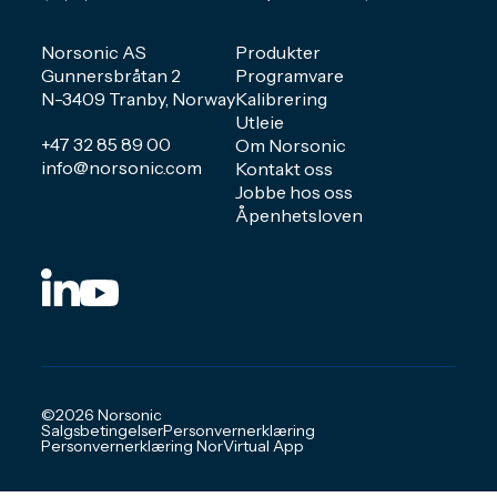
Norsonic AS
Produkter
Gunnersbråtan 2
Programvare
N-3409 Tranby, Norway
Kalibrering
Utleie
+47 32 85 89 00
Om Norsonic
info@norsonic.com
Kontakt oss
Jobbe hos oss
Åpenhetsloven
©2026 Norsonic
Salgsbetingelser
Personvernerklæring
Personvernerklæring NorVirtual App