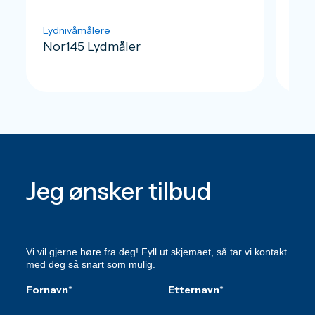
Lydnivåmålere
Lydn
Nor145 Lydmåler
Nor
Jeg ønsker tilbud
Vi vil gjerne høre fra deg! Fyll ut skjemaet, så tar vi kontakt
med deg så snart som mulig.
Fornavn
*
Etternavn
*