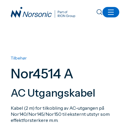
Alle produkter
Nor4514A AC Utgangskabel
Tilbehør
Nor4514 A
AC Utgangskabel
Kabel (2 m) for tilkobling av AC-utgangen på
Nor140/Nor145/Nor150 til eksternt utstyr som
effektforsterkere m.m.