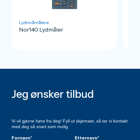
Lydnivåmålere
Lydn
Nor140 Lydmåler
Nor
Jeg ønsker tilbud
Vi vil gjerne høre fra deg! Fyll ut skjemaet, så tar vi kontakt
med deg så snart som mulig.
Fornavn
*
Etternavn
*