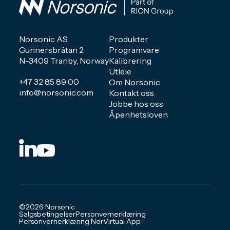
Norsonic AS
Produkter
Gunnersbråtan 2
Programvare
N-3409 Tranby, Norway
Kalibrering
Utleie
+47 32 85 89 00
Om Norsonic
info@norsonic.com
Kontakt oss
Jobbe hos oss
Åpenhetsloven
©2026 Norsonic
Salgsbetingelser
Personvernerklæring
Personvernerklæring NorVirtual App