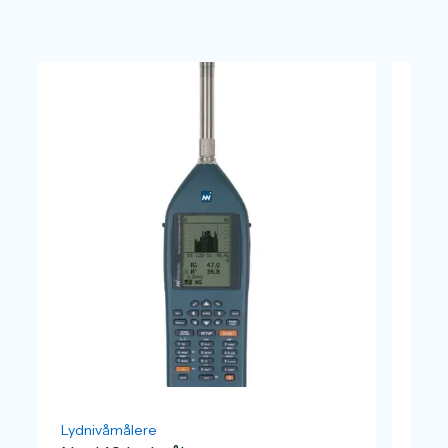
Lydnivåmålere
Lydn