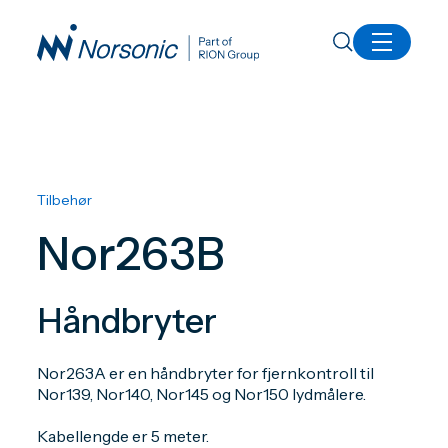
Alle produkter
Nor263B Håndbryter
Tilbehør
Nor263B
Håndbryter
Nor263A er en håndbryter for fjernkontroll til
Nor139, Nor140, Nor145 og Nor150 lydmålere.
Kabellengde er 5 meter.