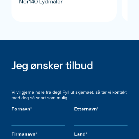
Nor140 Lydmåler
Nor
Jeg ønsker tilbud
Vi vil gjerne høre fra deg! Fyll ut skjemaet, så tar vi kontakt
med deg så snart som mulig.
Fornavn
*
Etternavn
*
Firmanavn
*
Land
*